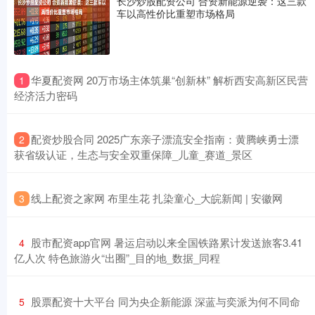
长沙炒股配资公司 合资新能源逆袭：这三款
车以高性价比重塑市场格局
​华夏配资网 20万市场主体筑巢“创新林” 解析西安高新区民营
1
经济活力密码
​配资炒股合同 2025广东亲子漂流安全指南：黄腾峡勇士漂
2
获省级认证，生态与安全双重保障_儿童_赛道_景区
​线上配资之家网 布里生花 扎染童心_大皖新闻 | 安徽网
3
​股市配资app官网 暑运启动以来全国铁路累计发送旅客3.41
4
亿人次 特色旅游火“出圈”_目的地_数据_同程
​股票配资十大平台 同为央企新能源 深蓝与奕派为何不同命
5