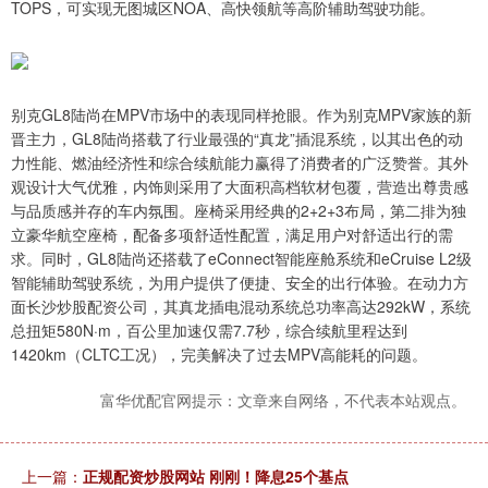
TOPS，可实现无图城区NOA、高快领航等高阶辅助驾驶功能。
别克GL8陆尚在MPV市场中的表现同样抢眼。作为别克MPV家族的新
晋主力，GL8陆尚搭载了行业最强的“真龙”插混系统，以其出色的动
力性能、燃油经济性和综合续航能力赢得了消费者的广泛赞誉。其外
观设计大气优雅，内饰则采用了大面积高档软材包覆，营造出尊贵感
与品质感并存的车内氛围。座椅采用经典的2+2+3布局，第二排为独
立豪华航空座椅，配备多项舒适性配置，满足用户对舒适出行的需
求。同时，GL8陆尚还搭载了eConnect智能座舱系统和eCruise L2级
智能辅助驾驶系统，为用户提供了便捷、安全的出行体验。在动力方
面长沙炒股配资公司，其真龙插电混动系统总功率高达292kW，系统
总扭矩580N·m，百公里加速仅需7.7秒，综合续航里程达到
1420km（CLTC工况），完美解决了过去MPV高能耗的问题。
富华优配官网提示：文章来自网络，不代表本站观点。
上一篇：
正规配资炒股网站 刚刚！降息25个基点