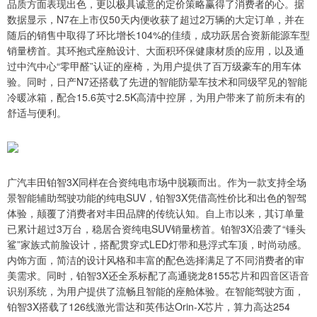
品质方面表现出色，更以极具诚意的定价策略赢得了消费者的心。据
数据显示，N7在上市仅50天内便收获了超过2万辆的大定订单，并在
随后的销售中取得了环比增长104%的佳绩，成功跃居合资新能源车型
销量榜首。其环抱式座舱设计、大面积环保健康材质的应用，以及通
过中汽中心“零甲醛”认证的座椅，为用户提供了百万级豪车的用车体
验。同时，日产N7还搭载了先进的智能防晕车技术和同级罕见的智能
冷暖冰箱，配合15.6英寸2.5K高清中控屏，为用户带来了前所未有的
舒适与便利。
广汽丰田铂智3X同样在合资纯电市场中脱颖而出。作为一款支持全场
景智能辅助驾驶功能的纯电SUV，铂智3X凭借高性价比和出色的智驾
体验，颠覆了消费者对丰田品牌的传统认知。自上市以来，其订单量
已累计超过3万台，稳居合资纯电SUV销量榜首。铂智3X沿袭了“锤头
鲨”家族式前脸设计，搭配贯穿式LED灯带和悬浮式车顶，时尚动感。
内饰方面，简洁的设计风格和丰富的配色选择满足了不同消费者的审
美需求。同时，铂智3X还全系标配了高通骁龙8155芯片和四音区语音
识别系统，为用户提供了流畅且智能的座舱体验。在智能驾驶方面，
铂智3X搭载了126线激光雷达和英伟达Orin-X芯片，算力高达254