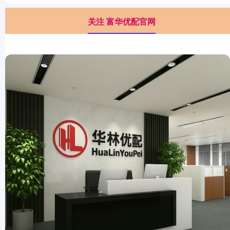
关注 富华优配官网