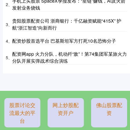
手机上买股票 SpaceX季报发布：“星链”赚钱，AI及火箭
2、
发射业务烧钱
贵阳股票配资公司 浙商银行：千亿融资赋能“415X” 护
3、
航“浙江智造”向新而行
配资炒股首选平台 巴基斯坦军方打死10名恐怖分子
4、
配资网app 火力分队，机动歼“敌”！第74集团军某旅火力
5、
分队开展实弹战术综合演练
股票讨论交
网上炒股配
佛山股票配
流最大的平
资开户
资
台