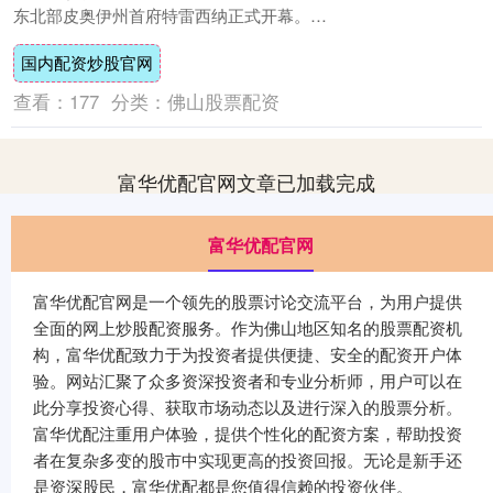
东北部皮奥伊州首府特雷西纳正式开幕。这
是巴西能源领域今年最重要的活动之一，
国内配资炒股官网
吸....
查看：
177
分类：
佛山股票配资
富华优配官网文章已加载完成
富华优配官网
富华优配官网是一个领先的股票讨论交流平台，为用户提供
全面的网上炒股配资服务。作为佛山地区知名的股票配资机
构，富华优配致力于为投资者提供便捷、安全的配资开户体
验。网站汇聚了众多资深投资者和专业分析师，用户可以在
此分享投资心得、获取市场动态以及进行深入的股票分析。
富华优配注重用户体验，提供个性化的配资方案，帮助投资
者在复杂多变的股市中实现更高的投资回报。无论是新手还
是资深股民，富华优配都是您值得信赖的投资伙伴。