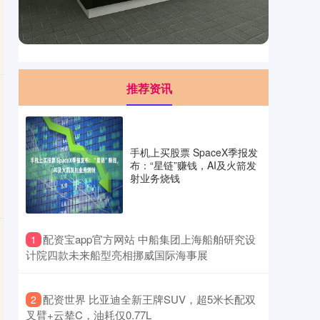
推荐资讯
手机上买股票 SpaceX季报发
布：“星链”赚钱，AI及火箭发
射业务烧钱
​配资宝app官方网站 中船集团上海船舶研究设
1
计院四款未来船型亮相挪威国际海事展
​配资世界 比亚迪全新王牌SUV，超5米长配双
2
叉臂+云辇C，油耗仅0.77L