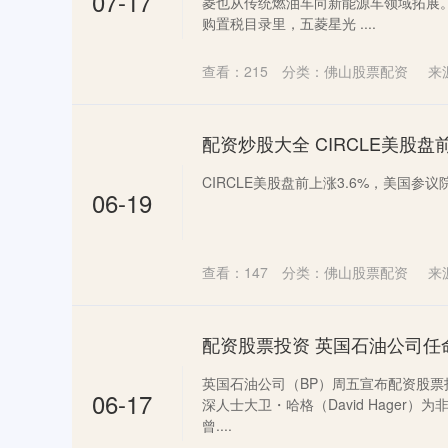
07-17
菱也从传统燃油车向新能源车领域拓展
购置税目录里，五菱星光 ....
查看：
215
分类：
佛山股票配资
来
CIRCLE美股盘前上涨3.6%，美国参议院
06-19
查看：
147
分类：
佛山股票配资
来
英国石油公司（BP）周五宣布配资股
06-17
深人士大卫・哈格（David Hager）为
曾....