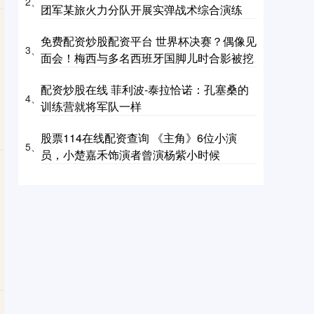
2、
团军某旅火力分队开展实弹战术综合演练
免费配资炒股配资平台 世界杯决赛？偶像见
3、
面会！梅西与多名西班牙国脚儿时合影被挖
配资炒股在线 菲利波-泰拉恰诺：孔塞桑的
4、
训练营就将军队一样
股票114在线配资查询 《主角》6位小演
5、
员，小楚嘉禾饰演者曾演杨紫小时候