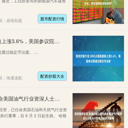
。最近，工信部发布的新能源汽车减免
股市配资行情
源：鼎瑞创盈
配资炒股大全 CIRCLE美股盘前上涨3.6%，美国参议院通过稳定币法案
通过稳定币法案。....
配资炒股大全
源：海通速配
配资股票投资 英国石油公司任命美国油气行业资深人士戴夫・哈格为非执行董事
票投资，已任命美国石油和天然气行业资
非执行董事，自 6 月 2 日起生效。 哈格