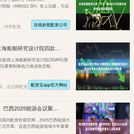
川智能（688022.SH）告上法庭，引起
在线炒股配资公司
：鸿亨配资
配资宝app官方网站 中船集团上海船舶研究设计院四款未来船型亮相挪威国际海事展
船集团上海船舶研究设计院(SDARI)携
NG)重整制氢电力推进散货船、
配资宝app官方网站
源：乐启网配资
国内配资炒股官网 【环球财经】巴西2025能源会议聚焦可再生能源与工业化前景
日国内配资炒股官网，2025巴西能源大
正式开幕。这是巴西能源领域今年最重