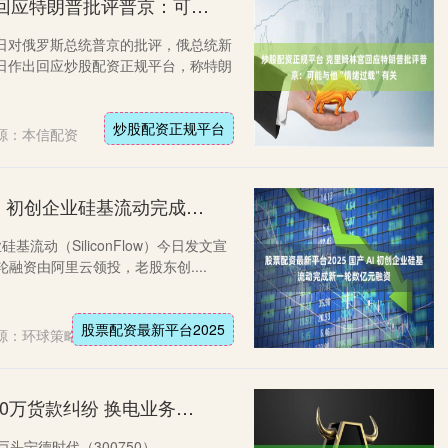
炒股配资正规平台 克里姆林宫回应特朗普批评普京：可能与他“情绪过载”有关
日对俄罗斯总统普京的批评，俄总统新
日作出回应炒股配资正规平台，称特朗
炒股配资正规平台
源：本信配资
股票配资最新平台2025 国产 AI 初创企业硅基流动完成新一轮数亿元融资
业硅基流动（SiliconFlow）今日发文宣
融资由阿里云领投，老股东创....
股票配资最新平台2025
源：环球策略
在线炒股配资公司 “宁王”陷6000万货款纠纷 换电业务发展遇阻
头宁德时代（300750）