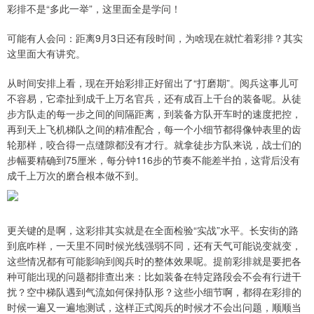
彩排不是“多此一举”，这里面全是学问！
可能有人会问：距离9月3日还有段时间，为啥现在就忙着彩排？其实
这里面大有讲究。
从时间安排上看，现在开始彩排正好留出了“打磨期”。阅兵这事儿可
不容易，它牵扯到成千上万名官兵，还有成百上千台的装备呢。从徒
步方队走的每一步之间的间隔距离，到装备方队开车时的速度把控，
再到天上飞机梯队之间的精准配合，每一个小细节都得像钟表里的齿
轮那样，咬合得一点缝隙都没有才行。就拿徒步方队来说，战士们的
步幅要精确到75厘米，每分钟116步的节奏不能差半拍，这背后没有
成千上万次的磨合根本做不到。
更关键的是啊，这彩排其实就是在全面检验“实战”水平。长安街的路
到底咋样，一天里不同时候光线强弱不同，还有天气可能说变就变，
这些情况都有可能影响到阅兵时的整体效果呢。提前彩排就是要把各
种可能出现的问题都排查出来：比如装备在特定路段会不会有行进干
扰？空中梯队遇到气流如何保持队形？这些小细节啊，都得在彩排的
时候一遍又一遍地测试，这样正式阅兵的时候才不会出问题，顺顺当