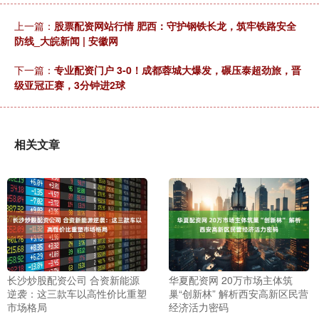
上一篇：
股票配资网站行情 肥西：守护钢铁长龙，筑牢铁路安全
防线_大皖新闻 | 安徽网
下一篇：
专业配资门户 3-0！成都蓉城大爆发，碾压泰超劲旅，晋
级亚冠正赛，3分钟进2球
相关文章
长沙炒股配资公司 合资新能源
华夏配资网 20万市场主体筑
逆袭：这三款车以高性价比重塑
巢“创新林” 解析西安高新区民营
市场格局
经济活力密码