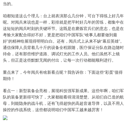
当的。
咱都知道这么个理儿：台上就表演那么几分钟，可台下得练上好几年
呢。对阅兵来说也是一样，彩排就是把平时好几年的苦练，都集中在
这短短的阅兵时刻的关键环节。这既是在磨炼官兵们的意志，也是在
考验大家配合得好不好，更是把咱们中国军队“啥事儿都要做到最
好”的精神给展现得明明白白。还有，阅兵式上从来不缺“幕后英雄”。
通信保障人员背着几十斤的设备全程跟随，医疗保证分队在路边随时
待命，还有那些维护道路、调试灯光的工作人员。他们虽然不上镜
头，但正是这些默默无闻的付出，让每一次行动都能顺利进行。
重点来了，今年阅兵有啥新看点呢？我告诉你：下面这些“彩蛋”值得
期待！
看点一：新型装备会亮相，展现科技强军新成果。这些年啊，咱们军
队的装备更新得可快了，大家都能看得清清楚楚。从咱们自己造的航
母，到能隐身的战斗机，还有飞得超快的高超音速导弹，以及不用人
操控的作战系统，这些都说明咱们中国军工越来越厉害！