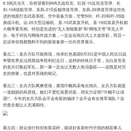
9.3阅兵当天，你有望看到99A主战坦克、红箭-10反坦克导弹、长
剑-10A巡航导弹、东风-21D反舰弹道导弹、东风-26弹道导弹这些先
进的地面打击武器系统。空中装备方面，空警500、歼-20和歼-35隐
身战斗机、运-20大型运输机、直-10武装直升机、直-19武装直升机都
大概率要亮相。特别是先进的“无人智能集群”和“网电天穹”等无人平
台、电子对抗与网络作战力量，一定会在阅兵式上大放异彩，而且一
定还有你我都预料不到的新装备第一次向世界展示。
看点二：老兵方队可能再现，传承红色基因9月3日是中国人民抗日战
争暨世界反法西斯战争胜利纪念日，这样的特殊日子里，当白发苍苍
的老兵们敬起军礼，那一幕一定会让无数人热泪盈眶——这既是对历
史的致敬，也是对英雄的铭记。
看点三：女兵方队飒爽登场，展现巾帼风采每次阅兵。女兵方队都是
一道靓丽的风景线。她们不爱红装爱武装，用实力证明\"巾帼不让须
眉\"。今年的女兵方队会不会有新的编排？会不会有女将军领队？这
些悬念都让人充满期待。
看点四：群众游行特别有新花样，能讲好多新时代中国的精彩事儿