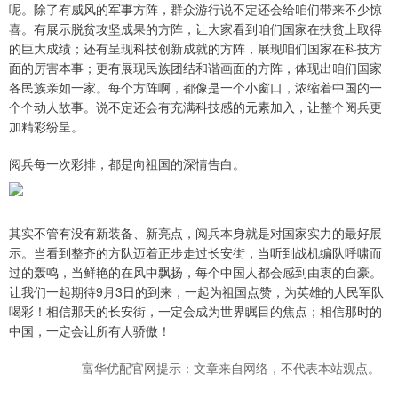
呢。除了有威风的军事方阵，群众游行说不定还会给咱们带来不少惊
喜。有展示脱贫攻坚成果的方阵，让大家看到咱们国家在扶贫上取得
的巨大成绩；还有呈现科技创新成就的方阵，展现咱们国家在科技方
面的厉害本事；更有展现民族团结和谐画面的方阵，体现出咱们国家
各民族亲如一家。每个方阵啊，都像是一个小窗口，浓缩着中国的一
个个动人故事。说不定还会有充满科技感的元素加入，让整个阅兵更
加精彩纷呈。
阅兵每一次彩排，都是向祖国的深情告白。
其实不管有没有新装备、新亮点，阅兵本身就是对国家实力的最好展
示。当看到整齐的方队迈着正步走过长安街，当听到战机编队呼啸而
过的轰鸣，当鲜艳的在风中飘扬，每个中国人都会感到由衷的自豪。
让我们一起期待9月3日的到来，一起为祖国点赞，为英雄的人民军队
喝彩！相信那天的长安街，一定会成为世界瞩目的焦点；相信那时的
中国，一定会让所有人骄傲！
富华优配官网提示：文章来自网络，不代表本站观点。