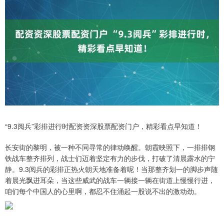
“9.3阅兵”彩排进行时配资资深股票配资门户，精彩看点早知道！
长安街的黎明，被一种不同寻常的律动唤醒。朝霞映照下，一排排钢
铁战车整齐排列，战士们迈着坚定有力的步伐，打破了清晨露水的宁
静。9.3阅兵的彩排正热火朝天地准备着呢！当那整齐划一的脚步声随
着晨光飘进耳朵，当这些威武的战车一辆接一辆在街道上慢慢行进，
咱们每个中国人的心里啊，都忍不住涌起一股说不出的激动劲。