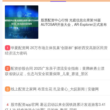
股票配资中心行情 光庭信息出席第16届
AUTOSAR开放大会，AR-Explorer正式发布
​华夏配资网 20万市场主体筑巢“创新林” 解析西安高新区民营
1
经济活力密码
​配资炒股合同 2025广东亲子漂流安全指南：黄腾峡勇士漂
2
获省级认证，生态与安全双重保障_儿童_赛道_景区
​线上配资之家网 布里生花 扎染童心_大皖新闻 | 安徽网
3
​股市配资app官网 暑运启动以来全国铁路累计发送旅客3.41
4
亿人次 特色旅游火“出圈”_目的地_数据_同程