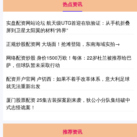
热点资讯
实盘配资网站论坛 航天级UTG首迎在轨验证：从手机折叠
屏到卫星太阳翼的材料“跨界”
正规炒股配资网 大场面！抢滩登陆，东南海域实拍→
网络配资炒股 身价1500万欧！每体：22岁杜兰被推荐给巴
萨，但球队暂未采取行动
配资开户官网 卢切西：如果不着手改革体系，意大利足球
就无法重新出发
厦门股票配资 25集古装探案剧来袭，狄公小分队集结破中
式志怪诡案！
推荐资讯